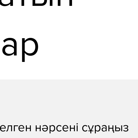
тар
келген нәрсені сұраңыз