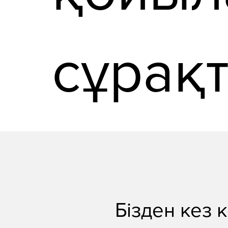
сұрақ
Бізден кез 