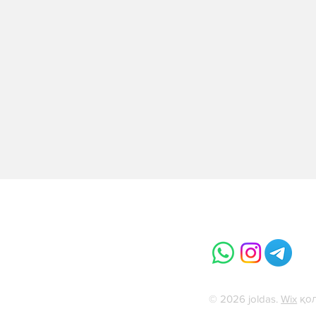
алық Азия
© 2026 joldas.
Wix
қол