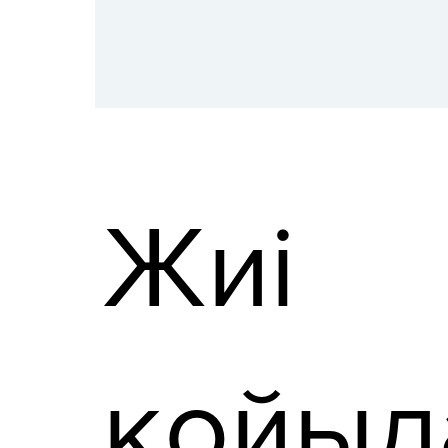
Жиі
қойыл