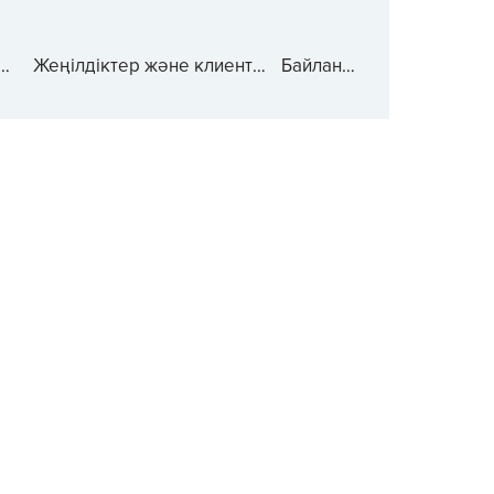
зметтер
Жеңілдіктер және клиенттер
Байланыстар