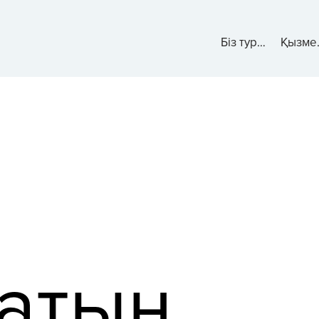
Біз туралы
Қы
атын