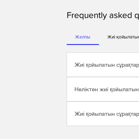
Frequently asked q
Жалпы
Жиі қойылатын
Жиі қойылатын сұрақтар 
«Жиі қойылатын сұрақтар» 
«Қызметке қалай тапсырыс 
Неліктен жиі қойылаты
болады.
Жиі қойылатын сұрақтар сай
табуға және навигация тәжі
Жиі қойылатын сұрақта
Жиі қойылатын сұрақтарды 
мүшелерге жол жүргенде қол