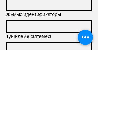
Жұмыс идентификаторы
Түйіндеме сілтемесі
Мұқаба хаты (200 сөзге дейін)
Жіберу