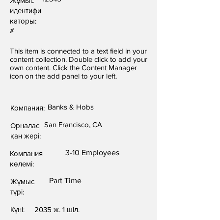
Жұмыс
идентифи
каторы:
#
This item is connected to a text field in your
content collection. Double click to add your
own content. Click the Content Manager
icon on the add panel to your left.
Banks & Hobs
Компания:
San Francisco, CA
Орналас
қан жері:
3-10 Employees
Компания
көлемі:
Part Time
Жұмыс
түрі:
Күні:
2035 ж. 1 шіл.