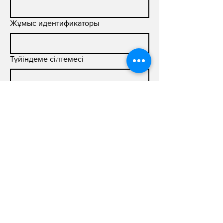
Жұмыс идентификаторы
Түйіндеме сілтемесі
Мұқаба хаты (200 сөзге дейін)
Жіберу